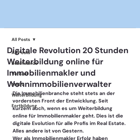
All Posts
Digitale Revolution 20 Stunden
All Posts
Weiterbildung online für
Beschwerde
Immobilienmakler und
Verkauf
Wohnimmobilienverwalter
MABV
Die Immobilienbranche steht stets an der 
Weiterbildung
vordersten Front der Entwicklung. Seit 
Fortbildung
kurzem auch, wenn es um Weiterbildung 
online für Immobilienmakler geht. Dies ist die 
digitale Evolution für alle Profis im Real Estate. 
Alles andere ist von Gestern.
Wer als Immobilienmakler Erfolg haben 