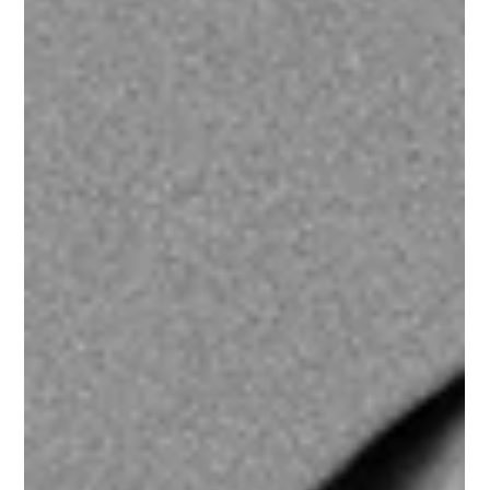
Weiterbildungspflicht für
Immobilienmakler online gemacht?
Nach §34c GewO und §15b MaBV müssen
Immobilienexperten, Immobilienmakler und
Wohnimmobilienverwalter alle drei Jahre
Weiterbildungspflicht