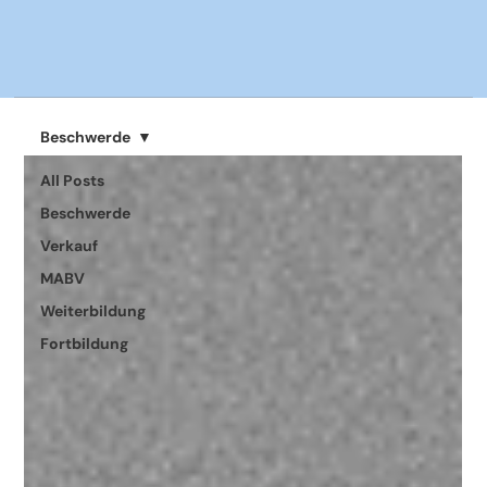
Beschwerde
All Posts
Beschwerde
Verkauf
MABV
Weiterbildung
Fortbildung