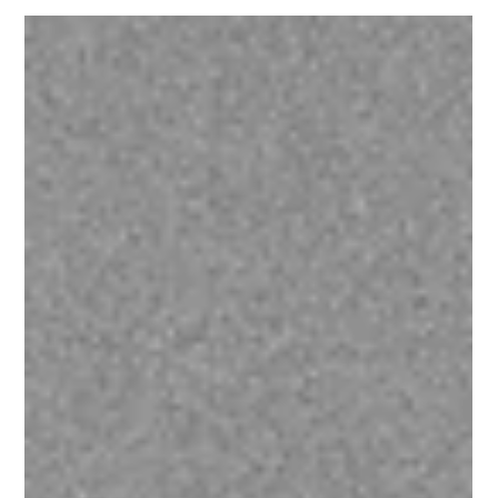
Immobilienmakler
Das Gesetz sieht vor, dass du nach §34c GewO
und §15b MaBV, alle drei Jahre satte 20 Stunden in
Weiterbildung investieren musst. Geht online