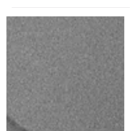
MABV
Deine Online Weiterbildung für Makler
als Wachstumsstrategie in der
Immobilienbranche
Praktische Inhalte: mehr Erfolg und Wachstum in
Immobilienbranche. Erfülle Weiterbildungspflicht
unkompliziert und flexibel online Makler