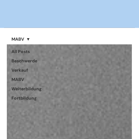
MABV
All Posts
Beschwerde
Verkauf
MABV
Weiterbildung
Fortbildung