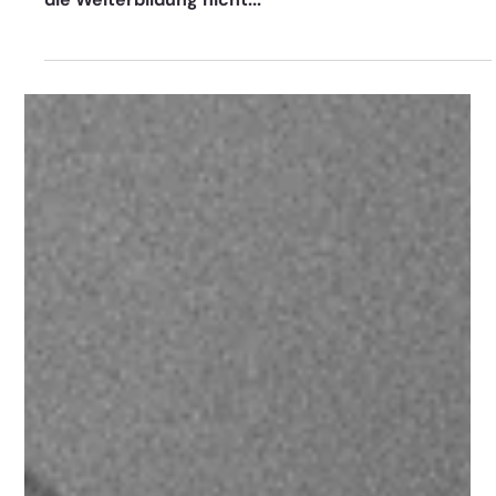
MABV
Mach’s online – Dein Weg in die Zukunft
der Immobilienbranche mit
Weiterbildung, Schulung, Training
In einer digitalen Ära, in der sich alles um Effizienz,
Geschwindigkeit und Innovation dreht, sollte auch
die Weiterbildung nicht...