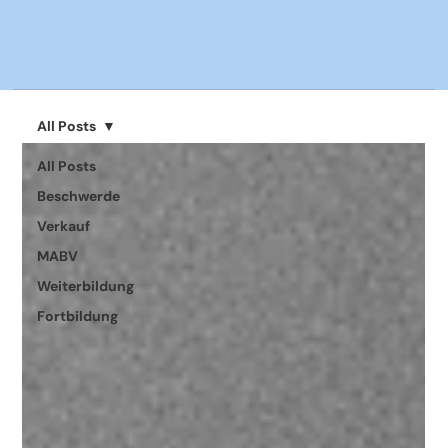
All Posts
All Posts
Beschwerde
Verkauf
MABV
Weiterbildung
Fortbildung