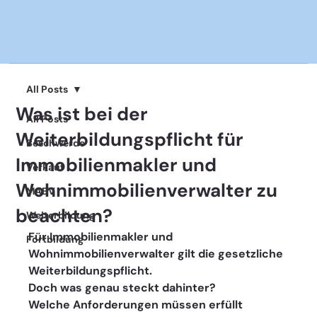
All Posts
Was ist bei der
All Posts
Weiterbildungspflicht für
Beschwerde
Immobilienmakler und
Verkauf
Wohnimmobilienverwalter zu
MABV
beachten?
Weiterbildung
Für Immobilienmakler und 
Fortbildung
Wohnimmobilienverwalter gilt die gesetzliche 
Weiterbildungspflicht. 
Doch was genau steckt dahinter? 
Welche Anforderungen müssen erfüllt 