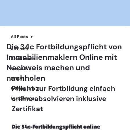
All Posts
Die 34c Fortbildungspflicht von
All Posts
Immobilienmaklern Online mit
Beschwerde
Nachweis machen und
Verkauf
nachholen
MABV
Pflicht zur Fortbildung einfach 
Weiterbildung
online absolvieren inklusive 
Fortbildung
Zertifikat  
Die 34c-Fortbildungspflicht online 